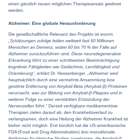
einen gänzlich neuen möglichen Therapieansatz geebnet
werden.
Alzheimer: Eine globale Herausforderung
Die gesellschaftliche Relevanz des Projekts ist enorm.
„Schätzungen zufolge leiden weltweit fast 50 Millionen
Menschen an Demenz, wobei 60 bis 70
% der Fälle auf
Alzheimer zurückzuführen sind. Diese neurodegenerative
Erkrankung führt zu einer schrittweisen Beeinträchtigung
kognitiver Fähigkeiten wie Gedächtnis, Lernfähigkeit und
Orientierung
“, erklärt Dr. Hessenberger.
„Alzheimer wird
hauptsächlich durch eine vermehrte Ansammlung bzw.
gestörte Entfernung von Amyloid-Beta (Amyloid-β)-Proteinen
verursacht, was zur Bildung von Amyloid-β-Plaques und in
weiterer Folge zu einer verstärkten Entzündung der
Nervenzellen führt.“
Derzeit verfügbare medikamentöse
Therapien zielen darauf ab, den Krankheitsverlauf zu
verlangsamen, doch eine Heilung der Alzheimer Krankheit ist
bisher nicht möglich. Erst kürzlich hat die US-amerikanische
FDA (Food and Drug Administration) drei monoklonale
Antikörper für klinische Studien zugelassen, die Amyloid-β