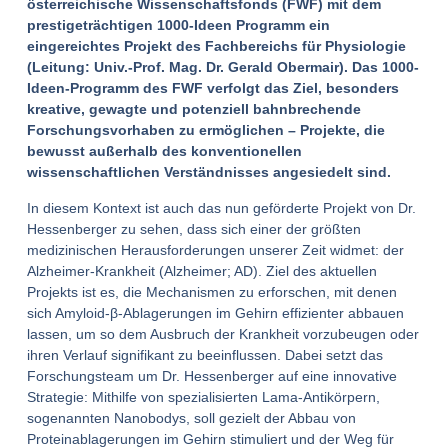
österreichische Wissenschaftsfonds (FWF) mit dem
prestigeträchtigen 1000-Ideen Programm ein
eingereichtes Projekt des Fachbereichs für Physiologie
(Leitung: Univ.-Prof. Mag. Dr. Gerald Obermair). Das 1000-
Ideen-Programm des FWF verfolgt das Ziel, besonders
kreative, gewagte und potenziell bahnbrechende
Forschungsvorhaben zu ermöglichen – Projekte, die
bewusst außerhalb des konventionellen
wissenschaftlichen Verständnisses angesiedelt sind.
In diesem Kontext ist auch das nun geförderte Projekt von Dr.
Hessenberger zu sehen, dass sich einer der größten
medizinischen Herausforderungen unserer Zeit widmet: der
Alzheimer-Krankheit (Alzheimer; AD). Ziel des aktuellen
Projekts ist es, die Mechanismen zu erforschen, mit denen
sich Amyloid-β-Ablagerungen im Gehirn effizienter abbauen
lassen, um so dem Ausbruch der Krankheit vorzubeugen oder
ihren Verlauf signifikant zu beeinflussen. Dabei setzt das
Forschungsteam um Dr. Hessenberger auf eine innovative
Strategie: Mithilfe von spezialisierten Lama-Antikörpern,
sogenannten Nanobodys, soll gezielt der Abbau von
Proteinablagerungen im Gehirn stimuliert und der Weg für