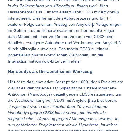
in der Zellmembran von Mikroglia zu finden war“
, führt
Hessenberger aus. Einfach erklärt kann CD33 mit Amyloid-β
interagieren. Dies hemmt den Abbauprozess und führt in
weiterer Folge zu einem Anstieg von Amyloid-β Ablagerungen
im Gehirn. Erstaunlicherweise konnten Tiermodelle zeigen,
dass Mäuse mit einer verkürzten Variante von CD33 eine
deutlich gesteigerte Aufnahme und Verdauung von Amyloid-β
durch Mikroglia aufweisen. Das macht CD33 zu einem
potenziellen pharmakologischen Zielprotein, um die
Interaktion mit Amyloid-ß zu verhindern.
Nanobodys als therapeutisches Werkzeug
Hier setzt das innovative Konzept des 1000-Ideen Projekts an:
Ziel ist es identifizierte CD33-spezifische Einzel-Domänen-
Antikörper (Nanobodys) gezielt gegen CD33 einzusetzen, um
die Wechselwirkung von CD33 mit Amyloid-β zu blockieren.
„Insgesamt sind in der Literatur über 20 verschiedene
Nanobodys gegen CD33 beschrieben, die bereits als
diagnostisches Werkzeug gegen AML eingesetzt wurden. Im
nun geförderten Projekt testen wir die Hypothese, inwiefern
einige dieser Nanobodys mit hoher Affinität an CD33 binden