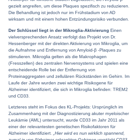
gezielt angreifen, um diese Plaques spezifisch zu reduzieren.
Die Behandlung ist jedoch nur im Frühstadium von AD
wirksam und mit einem hohen Entzündungsrisiko verbunden.
Der Schlüssel liegt in der Mikroglia-Aktivierung
Einen
vielversprechenden Ansatz verfolgt das Projekt von Dr.
Hessenberger mit der direkten Aktivierung von Mikroglia, um
die Aufnahme und Entfernung von Amyloid-β -Plaques zu
stimulieren. Mikroglia gelten als die Makrophagen
(Fresszellen) des zentralen Nervensystems und spielen eine
entscheidende Rolle bei der Entfernung von
Proteinaggregaten und zellulären Rückständen im Gehirn. Im
Laufe der Jahre wurden zwei wichtige Risikogene für
Alzheimer identifiziert, die sich in Mikroglia befinden: TREM2
und CD33.
Letzteres steht im Fokus des KL-Projekts: Ursprünglich im
Zusammenhang mit der Diagnostizierung akuter myeloischer
Leukämie (AML) untersucht, wurde CD33 im Jahr 2011 als
einer der relevantesten genetischen Risikofaktoren für
Alzheimer identifiziert.
„Hier wird es nun wirklich spannend,
zumal in von Alzheimer erkrankten Gehirnen verstärkt CD33